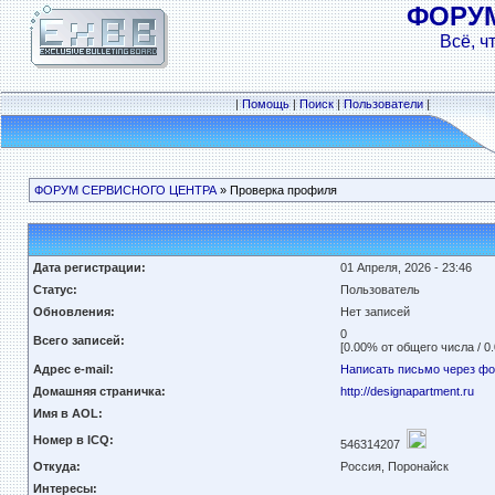
ФОРУ
Всё, ч
|
Помощь
|
Поиск
|
Пользователи
|
ФОРУМ СЕРВИСНОГО ЦЕНТРА
» Проверка профиля
Дата регистрации:
01 Апреля, 2026 - 23:46
Статус:
Пользователь
Обновления:
Нет записей
0
Всего записей:
[0.00% от общего числа / 0
Адрес e-mail:
Написать письмо через ф
Домашняя страничка:
http://designapartment.ru
Имя в AOL:
Номер в ICQ:
546314207
Откуда:
Россия, Поронайск
Интересы: