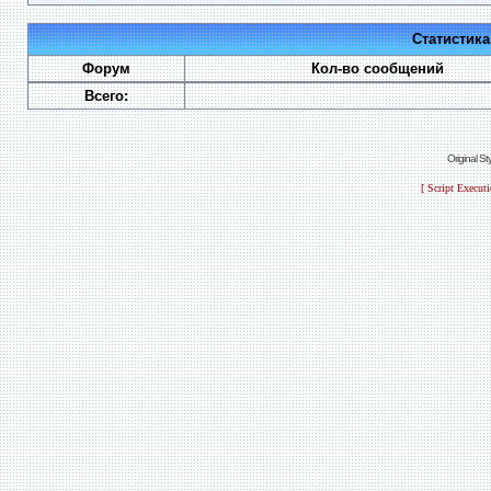
Статистик
Форум
Кол-во сообщений
Всего:
Original S
[ Script Execut