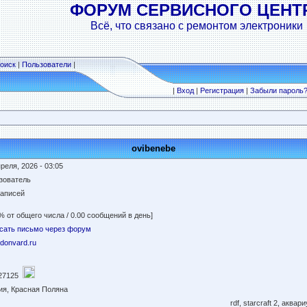
ФОРУМ СЕРВИСНОГО ЦЕНТ
Всё, что связано с ремонтом электроники
оиск
|
Пользователи
|
|
Вход
|
Регистрация
|
Забыли пароль
ovibenebe
реля, 2026 - 03:05
зователь
записей
% от общего числа / 0.00 сообщений в день]
сать письмо через форум
//donvard.ru
27125
ия, Красная Поляна
rdf, starcraft 2, аква