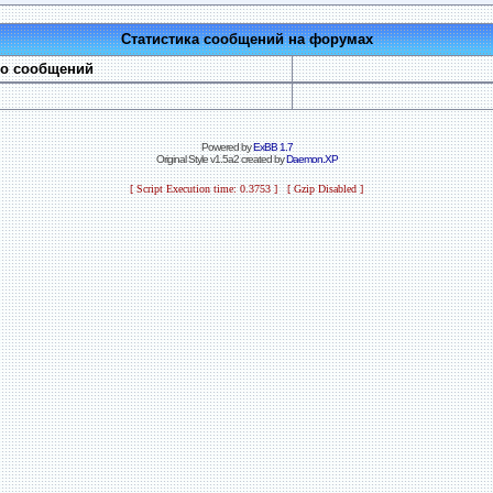
Статистика сообщений на форумах
во сообщений
Powered by
ExBB 1.7
Original Style v1.5a2 created by
Daemon.XP
[ Script Execution time: 0.3753 ] [ Gzip Disabled ]