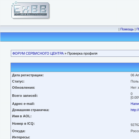
|
Помощь
|
П
ФОРУМ СЕРВИСНОГО ЦЕНТРА
» Проверка профиля
Дата регистрации:
06 Ап
Статус:
Поль
Обновления:
Нет 
0
Всего записей:
[0.00
Адрес e-mail:
Напи
Домашняя страничка:
http:
Имя в AOL:
Номер в ICQ:
9276
Откуда:
Росс
Интересы: