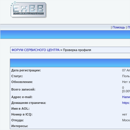
|
Помощь
|
П
ФОРУМ СЕРВИСНОГО ЦЕНТРА
» Проверка профиля
Дата регистрации:
07 Ап
Статус:
Поль
Обновления:
Нет 
0
Всего записей:
[0.00
Адрес e-mail:
Напи
Домашняя страничка:
https:
Имя в AOL:
Номер в ICQ:
нет
Откуда:
Моск
Интересы: