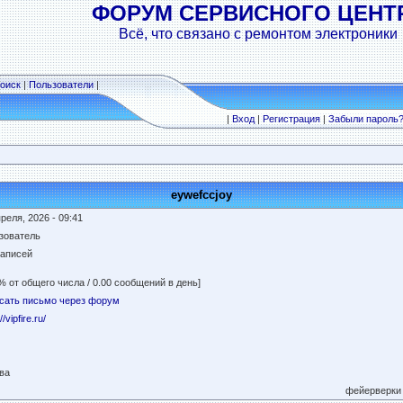
ФОРУМ СЕРВИСНОГО ЦЕНТ
Всё, что связано с ремонтом электроники
оиск
|
Пользователи
|
|
Вход
|
Регистрация
|
Забыли пароль
eywefccjoy
реля, 2026 - 09:41
зователь
записей
% от общего числа / 0.00 сообщений в день]
сать письмо через форум
//vipfire.ru/
ва
фейерверки