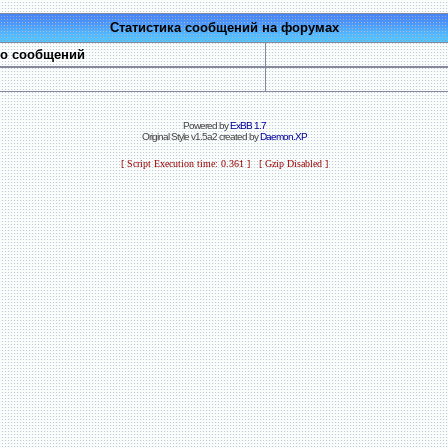
Статистика сообщений на форумах
во сообщений
Powered by
ExBB 1.7
Original Style v1.5a2 created by
Daemon.XP
[ Script Execution time: 0.361 ] [ Gzip Disabled ]