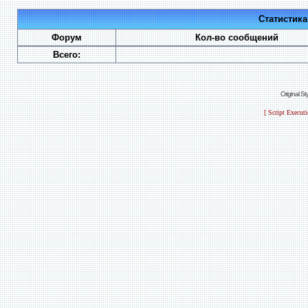
Статистик
Форум
Кол-во сообщений
Всего:
Original S
[ Script Execut