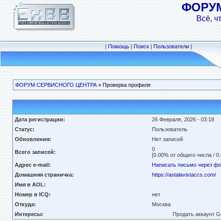
ФОРУ
Всё, ч
|
Помощь
|
Поиск
|
Пользователи
|
ФОРУМ СЕРВИСНОГО ЦЕНТРА
» Проверка профиля
Дата регистрации:
26 Февраля, 2026 - 03:18
Статус:
Пользователь
Обновления:
Нет записей
0
Всего записей:
[0.00% от общего числа / 0
Адрес e-mail:
Написать письмо через ф
Домашняя страничка:
https://astalavistaccs.com/
Имя в AOL:
Номер в ICQ:
нет
Откуда:
Москва
Интересы:
Продать аккаунт G