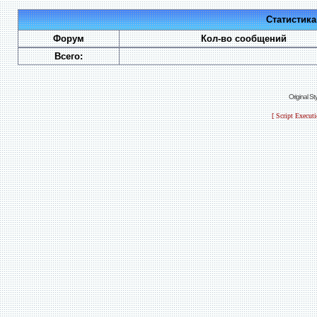
Статистик
Форум
Кол-во сообщений
Всего:
Original S
[ Script Execut