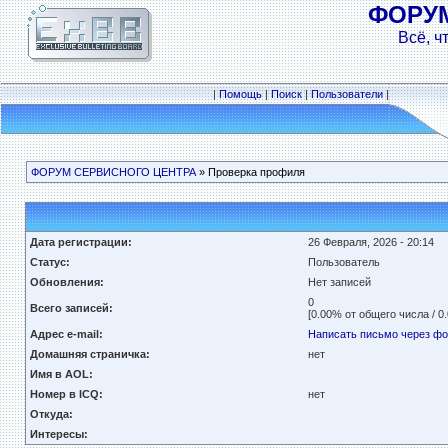
ФОРУ
Всё, ч
|
Помощь
|
Поиск
|
Пользователи
|
ФОРУМ СЕРВИСНОГО ЦЕНТРА
» Проверка профиля
Дата регистрации:
26 Февраля, 2026 - 20:14
Статус:
Пользователь
Обновления:
Нет записей
0
Всего записей:
[0.00% от общего числа / 0
Адрес e-mail:
Написать письмо через ф
Домашняя страничка:
нет
Имя в AOL:
Номер в ICQ:
нет
Откуда:
Интересы: