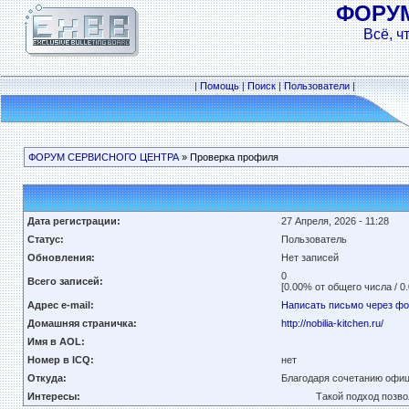
ФОРУ
Всё, ч
|
Помощь
|
Поиск
|
Пользователи
|
ФОРУМ СЕРВИСНОГО ЦЕНТРА
» Проверка профиля
Дата регистрации:
27 Апреля, 2026 - 11:28
Статус:
Пользователь
Обновления:
Нет записей
0
Всего записей:
[0.00% от общего числа / 0
Адрес e-mail:
Написать письмо через ф
Домашняя страничка:
http://nobilia-kitchen.ru/
Имя в AOL:
Номер в ICQ:
нет
Откуда:
Благодаря сочетанию офиц
Интересы:
Такой подход позво