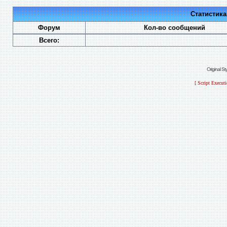
Статистик
Форум
Кол-во сообщений
Всего:
Original S
[ Script Execut