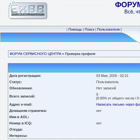
ФОРУ
Всё, ч
|
Помощь
|
Поиск
|
Пользователи
|
ФОРУМ СЕРВИСНОГО ЦЕНТРА
» Проверка профиля
Дата регистрации:
03 Мая, 2026 - 02:21
Статус:
Пользователь
Обновления:
Нет записей
0
Всего записей:
[0.00% от общего числа / 0
Адрес e-mail:
Написать письмо через ф
Домашняя страничка:
нет
Имя в AOL:
Номер в ICQ:
нет
Откуда:
Интересы: