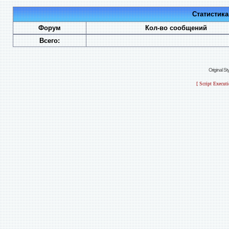
Статистик
Форум
Кол-во сообщений
Всего:
Original S
[ Script Execut