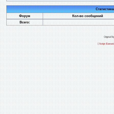
Статистик
Форум
Кол-во сообщений
Всего:
Original S
[ Script Execut