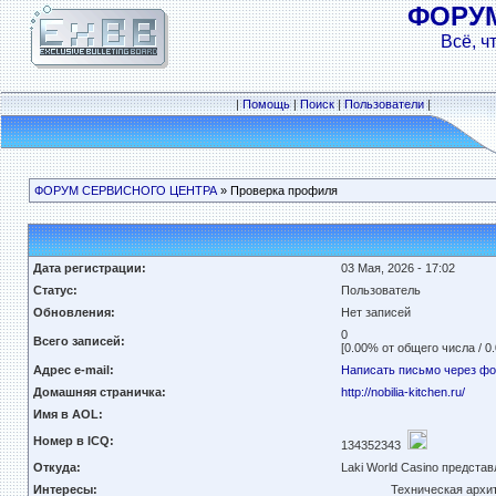
ФОРУ
Всё, ч
|
Помощь
|
Поиск
|
Пользователи
|
ФОРУМ СЕРВИСНОГО ЦЕНТРА
» Проверка профиля
Дата регистрации:
03 Мая, 2026 - 17:02
Статус:
Пользователь
Обновления:
Нет записей
0
Всего записей:
[0.00% от общего числа / 0
Адрес e-mail:
Написать письмо через ф
Домашняя страничка:
http://nobilia-kitchen.ru/
Имя в AOL:
Номер в ICQ:
134352343
Откуда:
Laki World Casino предста
Интересы:
Техническая архит