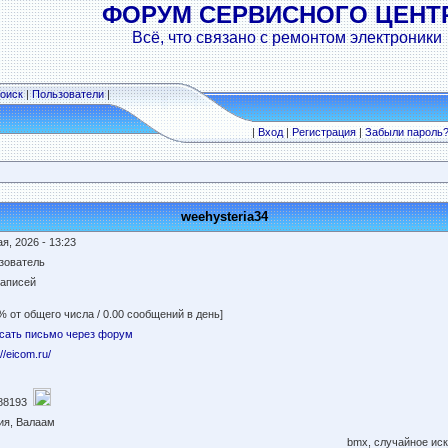
ФОРУМ СЕРВИСНОГО ЦЕНТ
Всё, что связано с ремонтом электроники
оиск
|
Пользователи
|
|
Вход
|
Регистрация
|
Забыли пароль
weehysteria34
я, 2026 - 13:23
зователь
записей
% от общего числа / 0.00 сообщений в день]
сать письмо через форум
://eicom.ru/
88193
ия, Валаам
bmx, случайное ис