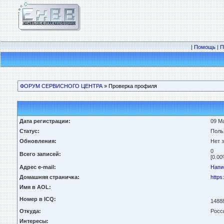
|
Помощь
|
П
ФОРУМ СЕРВИСНОГО ЦЕНТРА
» Проверка профиля
Дата регистрации:
09 Ма
Статус:
Поль
Обновления:
Нет 
0
Всего записей:
[0.00
Адрес e-mail:
Напи
Домашняя страничка:
https
Имя в AOL:
Номер в ICQ:
1488
Откуда:
Росс
Интересы: