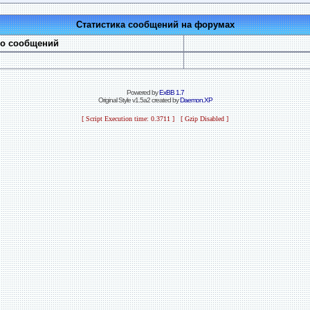
Статистика сообщений на форумах
во сообщений
Powered by
ExBB 1.7
Original Style v1.5a2 created by
Daemon.XP
[ Script Execution time: 0.3711 ] [ Gzip Disabled ]