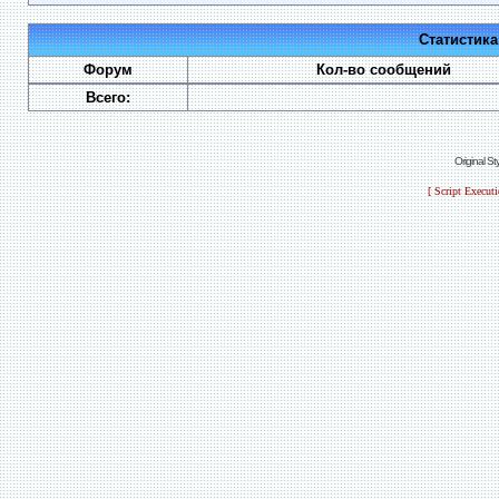
Статистик
Форум
Кол-во сообщений
Всего:
Original S
[ Script Execut