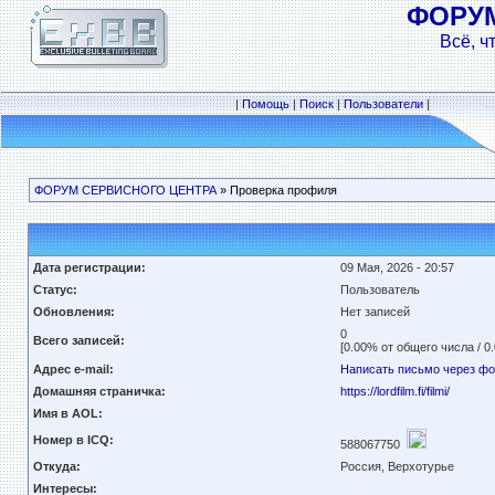
ФОРУ
Всё, ч
|
Помощь
|
Поиск
|
Пользователи
|
ФОРУМ СЕРВИСНОГО ЦЕНТРА
» Проверка профиля
Дата регистрации:
09 Мая, 2026 - 20:57
Статус:
Пользователь
Обновления:
Нет записей
0
Всего записей:
[0.00% от общего числа / 0
Адрес e-mail:
Написать письмо через ф
Домашняя страничка:
https://lordfilm.fi/filmi/
Имя в AOL:
Номер в ICQ:
588067750
Откуда:
Россия, Верхотурье
Интересы: