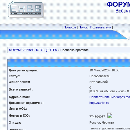
ФОРУ
Всё, ч
|
Помощь
|
Поиск
|
Пользователи
|
ФОРУМ СЕРВИСНОГО ЦЕНТРА
» Проверка профиля
Дата регистрации:
10 Мая, 2026 - 16:00
Статус:
Пользователь
Обновления:
Нет записей
0
Всего записей:
[0.00% от общего числа / 0
Адрес e-mail:
Написать письмо через ф
Домашняя страничка:
http://sarbc.ru
Имя в AOL:
Номер в ICQ:
774504067
Откуда:
Россия, Черусти
аниме, дорамы, китайски