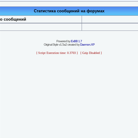
Статистика сообщений на форумах
во сообщений
Powered by
ExBB 1.7
Original Style v1.5a2 created by
Daemon.XP
[ Script Execution time: 0.3703 ] [ Gzip Disabled ]