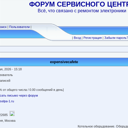
ФОРУМ СЕРВИСНОГО ЦЕНТ
Всё, что связано с ремонтом электроники
оиск
|
Пользователи
|
|
Вход
|
Регистрация
|
Забыли пароль
expensivecafete
я, 2026 - 15:18
зователь
записей
% от общего числа / 0.00 сообщений в день]
сать письмо через форум
/selpa-1.ru
22685
ия, Москва
Котельное оборудование. Оборуд