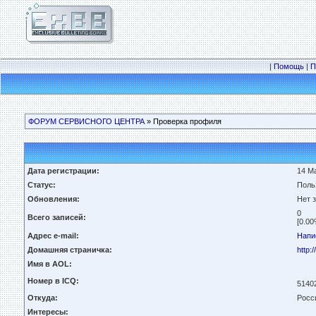
|
Помощь
|
П
ФОРУМ СЕРВИСНОГО ЦЕНТРА
» Проверка профиля
Дата регистрации:
14 Ма
Статус:
Поль
Обновления:
Нет 
0
Всего записей:
[0.00
Адрес e-mail:
Напи
Домашняя страничка:
http:/
Имя в AOL:
Номер в ICQ:
5140
Откуда:
Росс
Интересы: