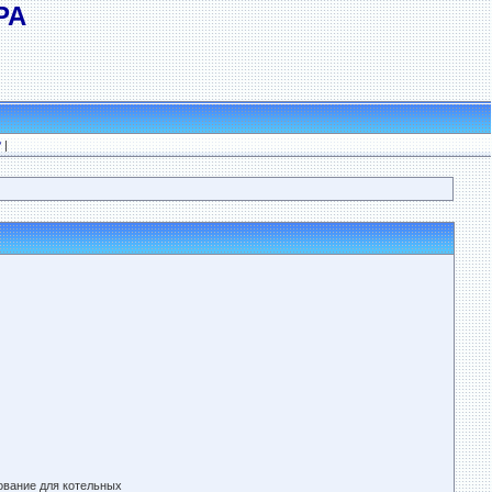
РА
?
|
ование для котельных