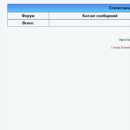
Статистик
Форум
Кол-во сообщений
Всего:
Original S
[ Script Execut