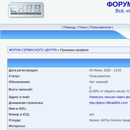
ФОРУ
Всё, ч
|
Помощь
|
Поиск
|
Пользователи
|
ФОРУМ СЕРВИСНОГО ЦЕНТРА
» Проверка профиля
Дата регистрации:
04 Июня, 2026 - 13:53
Статус:
Пользователь
Обновления:
Нет записей
0
Всего записей:
[0.00% от общего числа / 0
Адрес e-mail:
Написать письмо через ф
Домашняя страничка:
http://jetton-official364.com/
Имя в AOL:
Номер в ICQ:
нет
Откуда:
Казино JetTon Games пред
Интересы: