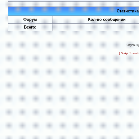
Статистик
Форум
Кол-во сообщений
Всего:
Original S
[ Script Execut