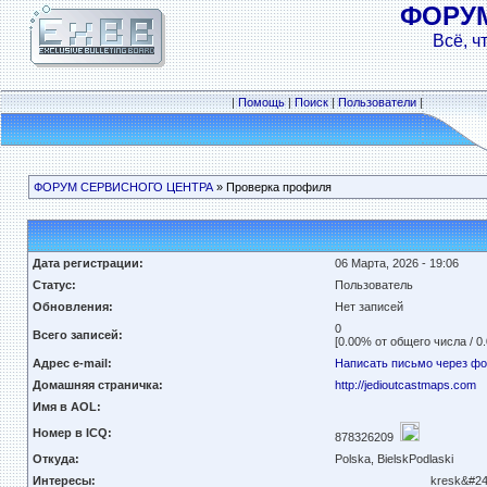
ФОРУ
Всё, ч
|
Помощь
|
Поиск
|
Пользователи
|
ФОРУМ СЕРВИСНОГО ЦЕНТРА
» Проверка профиля
Дата регистрации:
06 Марта, 2026 - 19:06
Статус:
Пользователь
Обновления:
Нет записей
0
Всего записей:
[0.00% от общего числа / 0
Адрес e-mail:
Написать письмо через ф
Домашняя страничка:
http://jedioutcastmaps.com
Имя в AOL:
Номер в ICQ:
878326209
Откуда:
Polska, BielskPodlaski
Интересы:
kresk&#243