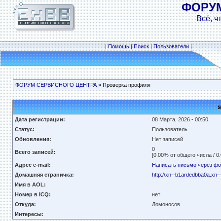
ФОРУ
Всё, ч
|
Помощь
|
Поиск
|
Пользователи
|
ФОРУМ СЕРВИСНОГО ЦЕНТРА
» Проверка профиля
Дата регистрации:
08 Марта, 2026 - 00:50
Статус:
Пользователь
Обновления:
Нет записей
0
Всего записей:
[0.00% от общего числа / 0
Адрес e-mail:
Написать письмо через ф
Домашняя страничка:
http://xn--b1ardedbba0a.xn
Имя в AOL:
Номер в ICQ:
нет
Откуда:
Ломоносов
Интересы: