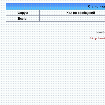
Статистик
Форум
Кол-во сообщений
Всего:
Original S
[ Script Execut