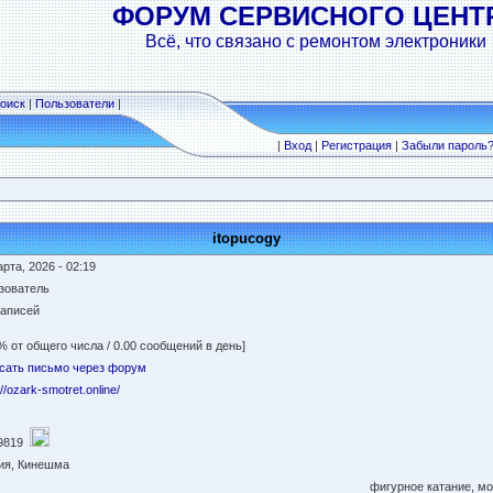
ФОРУМ СЕРВИСНОГО ЦЕНТ
Всё, что связано с ремонтом электроники
оиск
|
Пользователи
|
|
Вход
|
Регистрация
|
Забыли пароль
itopucogy
рта, 2026 - 02:19
зователь
записей
% от общего числа / 0.00 сообщений в день]
сать письмо через форум
://ozark-smotret.online/
9819
ия, Кинешма
фигурное катание, м