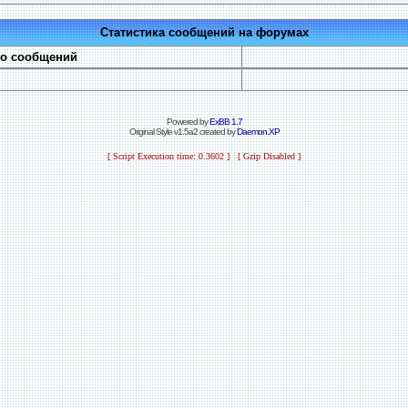
Статистика сообщений на форумах
во сообщений
Powered by
ExBB 1.7
Original Style v1.5a2 created by
Daemon.XP
[ Script Execution time: 0.3602 ] [ Gzip Disabled ]