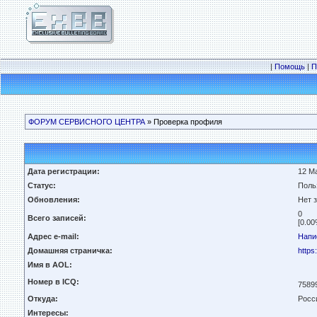
|
Помощь
|
П
ФОРУМ СЕРВИСНОГО ЦЕНТРА
» Проверка профиля
Дата регистрации:
12 Ма
Статус:
Поль
Обновления:
Нет 
0
Всего записей:
[0.00
Адрес e-mail:
Напи
Домашняя страничка:
https
Имя в AOL:
Номер в ICQ:
7589
Откуда:
Росс
Интересы: