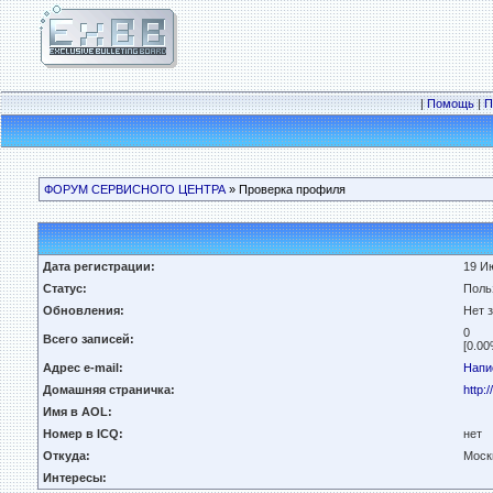
|
Помощь
|
П
ФОРУМ СЕРВИСНОГО ЦЕНТРА
» Проверка профиля
Дата регистрации:
19 Ию
Статус:
Поль
Обновления:
Нет 
0
Всего записей:
[0.00
Адрес e-mail:
Напи
Домашняя страничка:
http:
Имя в AOL:
Номер в ICQ:
нет
Откуда:
Моск
Интересы: