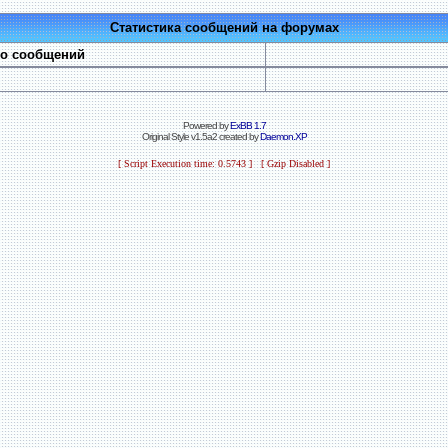
Статистика сообщений на форумах
во сообщений
Powered by
ExBB 1.7
Original Style v1.5a2 created by
Daemon.XP
[ Script Execution time: 0.5743 ] [ Gzip Disabled ]