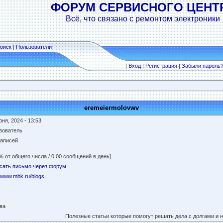
ФОРУМ СЕРВИСНОГО ЦЕНТ
Всё, что связано с ремонтом электроники
оиск
|
Пользователи
|
|
Вход
|
Регистрация
|
Забыли пароль
eremeiermolovwv
ня, 2024 - 13:53
зователь
записей
% от общего числа / 0.00 сообщений в день]
сать письмо через форум
//www.mbk.ru/blogs
ва
Полезные статьи которые помогут решать дела с долгами и