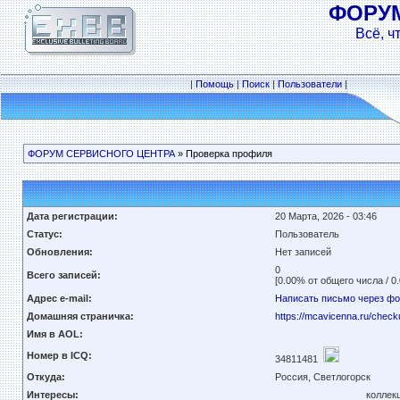
ФОРУ
Всё, ч
|
Помощь
|
Поиск
|
Пользователи
|
ФОРУМ СЕРВИСНОГО ЦЕНТРА
» Проверка профиля
Дата регистрации:
20 Марта, 2026 - 03:46
Статус:
Пользователь
Обновления:
Нет записей
0
Всего записей:
[0.00% от общего числа / 0
Адрес e-mail:
Написать письмо через ф
Домашняя страничка:
https://mcavicenna.ru/check
Имя в AOL:
Номер в ICQ:
34811481
Откуда:
Россия, Светлогорск
Интересы:
коллек