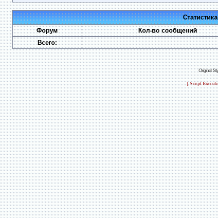
Статистик
Форум
Кол-во сообщений
Всего:
Original S
[ Script Execut