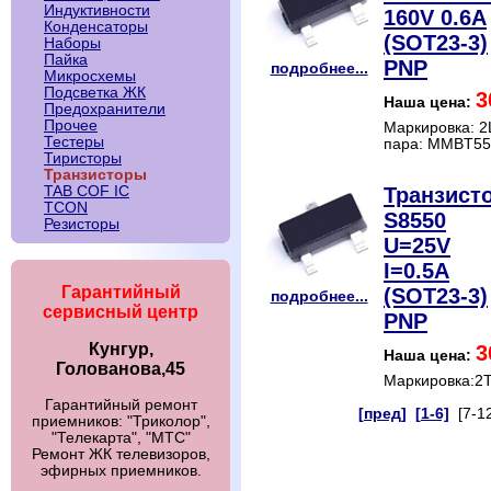
Индуктивности
160V 0.6A
Конденсаторы
(SOT23-3)
Наборы
Пайка
PNP
подробнее...
Микросхемы
Подсветка ЖК
3
Наша цена:
Предохранители
Прочее
Маркировка: 2
Тестеры
пара: MMBT55
Тиристоры
Транзисторы
Транзист
TAB COF IC
TCON
S8550
Резисторы
U=25V
I=0.5A
Гарантийный
(SOT23-3)
подробнее...
сервисный центр
PNP
Кунгур,
3
Наша цена:
Голованова,45
Маркировка:2
Гарантийный ремонт
[пред]
[1-6]
[7-1
приемников: "Триколор",
"Телекарта", "МТС"
Ремонт ЖК телевизоров,
эфирных приемников.