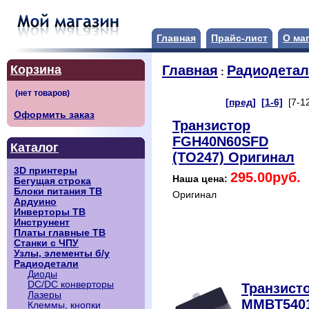
Главная
Прайс-лист
О ма
Корзина
Главная
Радиодета
:
[пред]
[1-6]
[7-1
Оформить заказ
Транзистор
FGH40N60SFD
Каталог
(TO247) Оригинал
3D принтеры
295.00руб.
Наша цена:
Бегущая строка
Блоки питания ТВ
Оригинал
Ардуино
Инверторы ТВ
Инструнент
Платы главные ТВ
Станки с ЧПУ
Узлы, элементы б/у
Радиодетали
Диоды
DC/DC конверторы
Транзист
Лазеры
MMBT540
Клеммы, кнопки