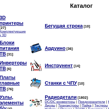
Каталог
3D
принтеры
Бегущая строка
[10]
:
[27]
:
Комплектующие
к 3D
Блоки
питания
Ардуино
[36]
:
ТВ
[31]
:
Инверторы
Инструнент
[14]
:
ТВ
[6]
:
Платы
главные
Станки с ЧПУ
[10]
:
ТВ
[76]
:
Узлы,
Радиодетали
[1802]
:
элементы
DC/DC конверторы
|
Предохранители
|
Диоды
|
Транзисторы
|
Пайка
|
Тестеры
б/у
[4]
: