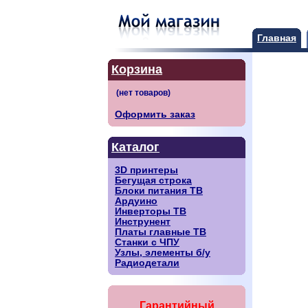
Главная
Корзина
Оформить заказ
Каталог
3D принтеры
Бегущая строка
Блоки питания ТВ
Ардуино
Инверторы ТВ
Инструнент
Платы главные ТВ
Станки с ЧПУ
Узлы, элементы б/у
Радиодетали
Гарантийный