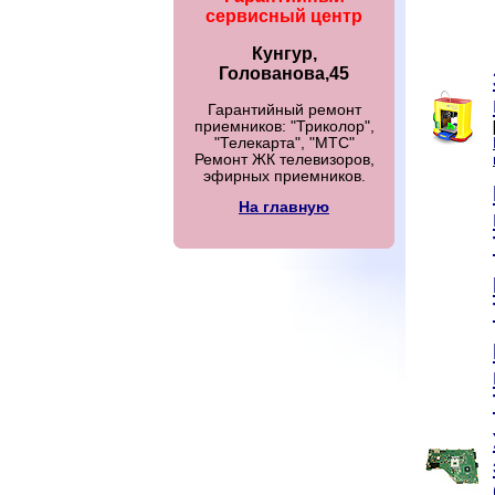
сервисный центр
Кунгур,
Голованова,45
Гарантийный ремонт
приемников: "Триколор",
"Телекарта", "МТС"
Ремонт ЖК телевизоров,
эфирных приемников.
На главную