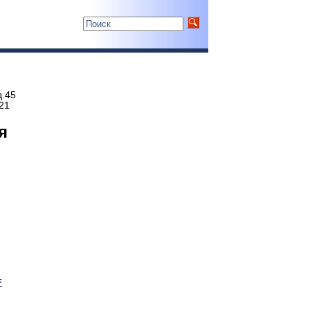
н
д.45
21
я
F