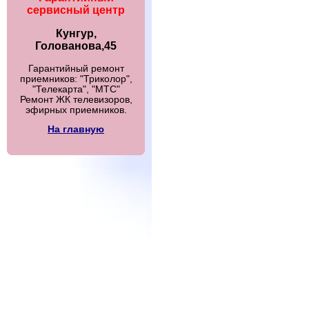
сервисный центр
Кунгур,
Голованова,45
Гарантийный ремонт
приемников: "Триколор",
"Телекарта", "МТС"
Ремонт ЖК телевизоров,
эфирных приемников.
На главную