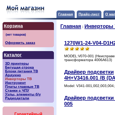
Главная
Прайс-лист
О ма
Корзина
Главная
Инверторы
:
1270W1-24-V04-D1H2
Оформить заказ
Каталог
MODEL:V070-001 (Неисправе
трансформатора 4006A613)
3D принтеры
Бегущая строка
Драйвер подсветки
Блоки питания ТВ
Ардуино
4H+V3416.001 /B (D
Инверторы ТВ
Инструнент
Model: V341-001,002,003,004
Платы главные ТВ
Станки с ЧПУ
Узлы, элементы б/у
Драйвер подсветки 
Радиодетали
005
Гарантийный