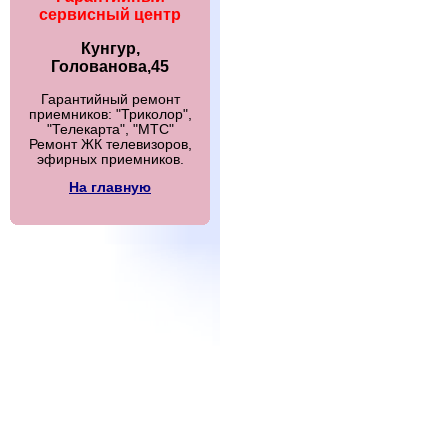
сервисный центр
Кунгур,
Голованова,45
Гарантийный ремонт
приемников: "Триколор",
"Телекарта", "МТС"
Ремонт ЖК телевизоров,
эфирных приемников.
На главную