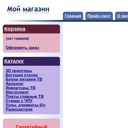
Главная
Прайс-лист
О ма
Корзина
Оформить заказ
Каталог
3D принтеры
Бегущая строка
Блоки питания ТВ
Ардуино
Инверторы ТВ
Инструнент
Платы главные ТВ
Станки с ЧПУ
Узлы, элементы б/у
Радиодетали
Гарантийный