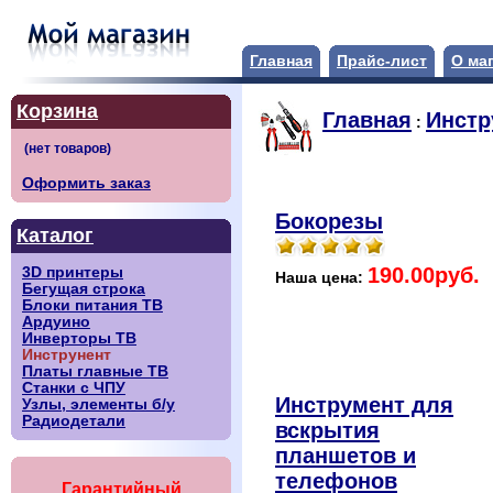
Главная
Прайс-лист
О ма
Корзина
Главная
Инстр
:
Оформить заказ
Бокорезы
Каталог
190.00руб.
3D принтеры
Наша цена:
Бегущая строка
Блоки питания ТВ
Ардуино
Инверторы ТВ
Инструнент
Платы главные ТВ
Станки с ЧПУ
Инструмент для
Узлы, элементы б/у
Радиодетали
вскрытия
планшетов и
телефонов
Гарантийный