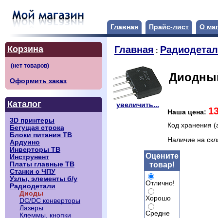
Главная
Прайс-лист
О ма
Корзина
Главная
Радиодета
:
Диодный
Оформить заказ
Каталог
увеличить...
1
Наша цена:
3D принтеры
Код хранения (
Бегущая строка
Блоки питания ТВ
Наличие на ск
Ардуино
Инверторы ТВ
Оцените
Инструнент
товар!
Платы главные ТВ
Станки с ЧПУ
Узлы, элементы б/у
Отлично!
Радиодетали
Диоды
Хорошо
DC/DC конверторы
Лазеры
Средне
Клеммы, кнопки