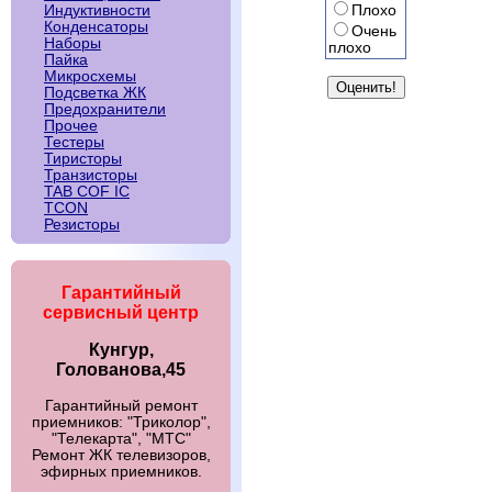
Плохо
Индуктивности
Конденсаторы
Очень
Наборы
плохо
Пайка
Микросхемы
Подсветка ЖК
Предохранители
Прочее
Тестеры
Тиристоры
Транзисторы
TAB COF IC
TCON
Резисторы
Гарантийный
сервисный центр
Кунгур,
Голованова,45
Гарантийный ремонт
приемников: "Триколор",
"Телекарта", "МТС"
Ремонт ЖК телевизоров,
эфирных приемников.