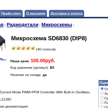
Прайс-лист
О магазине
Доставка и оплата
ая
Радиодетали
Микросхемы
:
:
:
Микросхема SD6830 (DIP8)
(40 голосов)
ь...
100.00руб.
Наша цена:
Код хранения (артикул):
B3
Наличие на складе:
да
Оцен
От
Current Mode PWM+PFM Controller With Built-In Oscillator,
Х
С
SL2128C
П
кая документация:
Оч