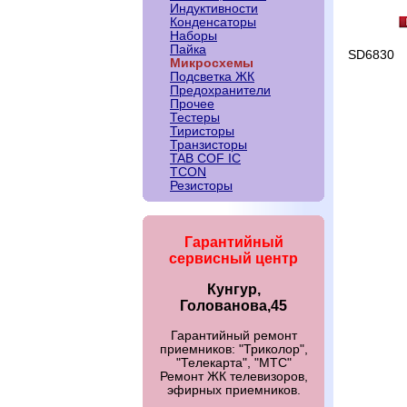
Индуктивности
Конденсаторы
Наборы
Пайка
SD6830
Микросхемы
Подсветка ЖК
Предохранители
Прочее
Тестеры
Тиристоры
Транзисторы
TAB COF IC
TCON
Резисторы
Гарантийный
сервисный центр
Кунгур,
Голованова,45
Гарантийный ремонт
приемников: "Триколор",
"Телекарта", "МТС"
Ремонт ЖК телевизоров,
эфирных приемников.