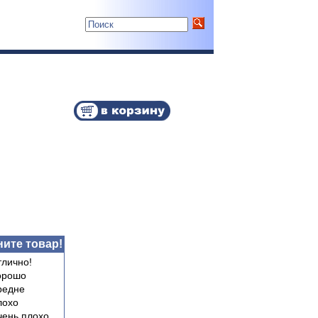
ите товар!
лично!
орошо
редне
лохо
ень плохо