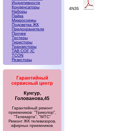
Индуктивности
Конденсаторы
4N35
Наборы
Пайка
Микросхемы
Подсветка ЖК
Предохранители
Прочее
Тестеры
Тиристоры
Транзисторы
TAB COF IC
TCON
Резисторы
Гарантийный
сервисный центр
Кунгур,
Голованова,45
Гарантийный ремонт
приемников: "Триколор",
"Телекарта", "МТС"
Ремонт ЖК телевизоров,
эфирных приемников.