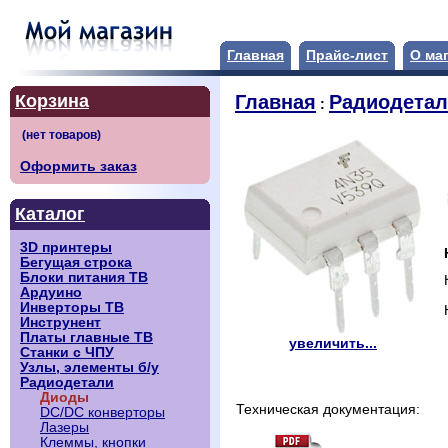
Главная
Прайс-лист
О ма
Корзина
Главная
Радиодета
:
Оформить заказ
Каталог
3D принтеры
Бегущая строка
Блоки питания ТВ
Ардуино
Инверторы ТВ
Инструнент
Платы главные ТВ
увеличить...
Станки с ЧПУ
Узлы, элементы б/у
Радиодетали
Диоды
Техническая документация:
DC/DC конверторы
Лазеры
Клеммы, кнопки