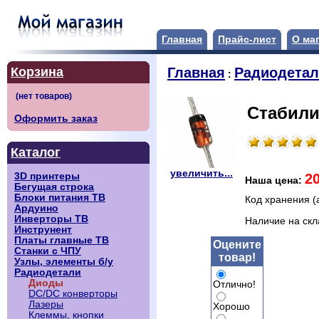
Главная
Прайс-лист
О ма
Корзина
Главная
Радиодета
:
Стабили
Оформить заказ
Каталог
увеличить...
2
3D принтеры
Наша цена:
Бегущая строка
Блоки питания ТВ
Код хранения (
Ардуино
Инверторы ТВ
Наличие на ск
Инструнент
Платы главные ТВ
Оцените
Станки с ЧПУ
товар!
Узлы, элементы б/у
Радиодетали
Диоды
Отлично!
DC/DC конверторы
Лазеры
Хорошо
Клеммы, кнопки