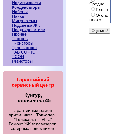
Индуктивности
Средне
Конденсаторы
Плохо
Наборы
Очень
Пайка
плохо
Микросхемы
Подсветка ЖК
Предохранители
Прочее
Тестеры
Тиристоры
Транзисторы
TAB COF IC
TCON
Резисторы
Гарантийный
сервисный центр
Кунгур,
Голованова,45
Гарантийный ремонт
приемников: "Триколор",
"Телекарта", "МТС"
Ремонт ЖК телевизоров,
эфирных приемников.