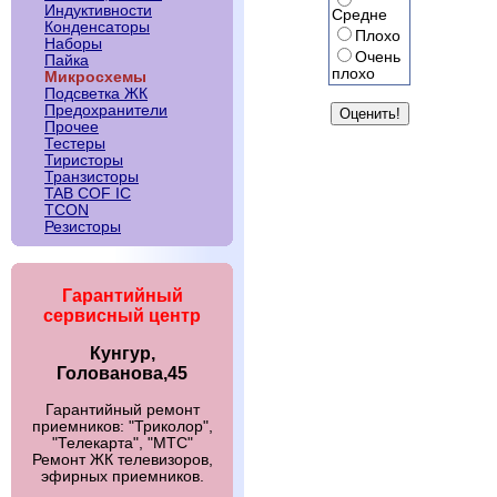
Индуктивности
Средне
Конденсаторы
Плохо
Наборы
Очень
Пайка
плохо
Микросхемы
Подсветка ЖК
Предохранители
Прочее
Тестеры
Тиристоры
Транзисторы
TAB COF IC
TCON
Резисторы
Гарантийный
сервисный центр
Кунгур,
Голованова,45
Гарантийный ремонт
приемников: "Триколор",
"Телекарта", "МТС"
Ремонт ЖК телевизоров,
эфирных приемников.