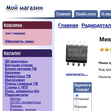
Главная
Прайс-лист
О ма
Корзина
Главная
Радиодета
:
Мик
Оформить заказ
Каталог
3D принтеры
Наша 
Бегущая строка
Блоки питания ТВ
Код хра
Ардуино
увеличить...
Инверторы ТВ
Наличи
Инструнент
Платы главные ТВ
Оцените
Станки с ЧПУ
товар!
Узлы, элементы б/у
Радиодетали
Диоды
Отлично!
DC/DC конверторы
Лазеры
Хорошо
Клеммы, кнопки