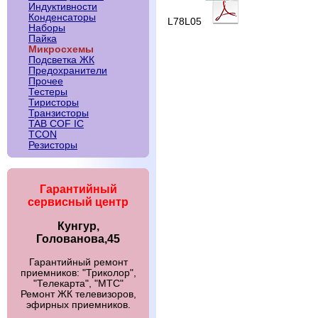
Индуктивности
Конденсаторы
L78L05
Наборы
Пайка
Микросхемы
Подсветка ЖК
Предохранители
Прочее
Тестеры
Тиристоры
Транзисторы
TAB COF IC
TCON
Резисторы
Гарантийный
сервисный центр
Кунгур,
Голованова,45
Гарантийный ремонт
приемников: "Триколор",
"Телекарта", "МТС"
Ремонт ЖК телевизоров,
эфирных приемников.