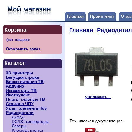
Главная
Прайс-лист
О ма
Корзина
Главная
Радиодета
:
Оформить заказ
Каталог
3D принтеры
Бегущая строка
Блоки питания ТВ
Ардуино
Инверторы ТВ
Инструнент
увеличить...
Платы главные ТВ
Станки с ЧПУ
Узлы, элементы б/у
Радиодетали
Диоды
Техническая документация:
DC/DC конверторы
Лазеры
Клеммы, кнопки