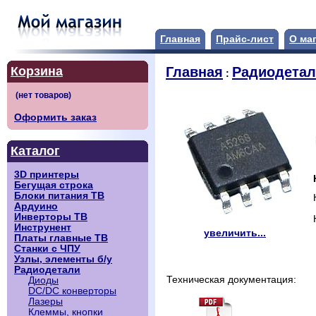
Главная
Прайс-лист
О ма
Корзина
Главная
Радиодета
:
Оформить заказ
Каталог
3D принтеры
Бегущая строка
Блоки питания ТВ
Ардуино
Инверторы ТВ
Инструнент
увеличить...
Платы главные ТВ
Станки с ЧПУ
Узлы, элементы б/у
Радиодетали
Техническая документация:
Диоды
DC/DC конверторы
Лазеры
Клеммы, кнопки