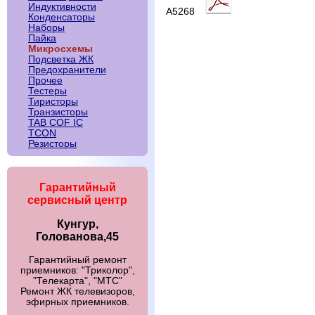
Индуктивности
A5268
Конденсаторы
Наборы
Пайка
Микросхемы
Подсветка ЖК
Предохранители
Прочее
Тестеры
Тиристоры
Транзисторы
TAB COF IC
TCON
Резисторы
Гарантийный
сервисный центр
Кунгур,
Голованова,45
Гарантийный ремонт
приемников: "Триколор",
"Телекарта", "МТС"
Ремонт ЖК телевизоров,
эфирных приемников.