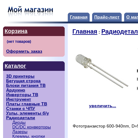
Главная
Прайс-лист
О ма
Корзина
Главная
Радиодета
:
Оформить заказ
Каталог
3D принтеры
Бегущая строка
Блоки питания ТВ
Ардуино
Инверторы ТВ
Инструнент
Платы главные ТВ
увеличить...
Станки с ЧПУ
Узлы, элементы б/у
Радиодетали
Диоды
Фототранзистор 600-940nm, D
DC/DC конверторы
Лазеры
Клеммы, кнопки