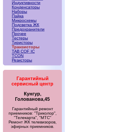
Индуктивности
Конденсаторы
Наборы
Пайка
Микросхемы
Подсветка ЖК
Предохранители
Прочее
Тестеры
Тиристоры
Транзисторы
TAB COF IC
TCON
Резисторы
Гарантийный
сервисный центр
Кунгур,
Голованова,45
Гарантийный ремонт
приемников: "Триколор",
"Телекарта", "МТС"
Ремонт ЖК телевизоров,
эфирных приемников.