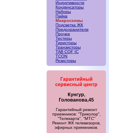
Индуктивности
Конденсаторы
Наборы
Пайка
Микросхемы
Подсветка ЖК
Предохранители
Прочее
Тестеры
Тиристоры
Транзисторы
TAB COF IC
TCON
Резисторы
Гарантийный
сервисный центр
Кунгур,
Голованова,45
Гарантийный ремонт
приемников: "Триколор",
"Телекарта", "МТС"
Ремонт ЖК телевизоров,
эфирных приемников.