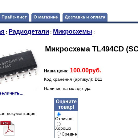
Прайс-лист
О магазине
Доставка и оплата
ая
Радиодетали
Микросхемы
:
:
:
Микросхема TL494CD (SO
100.00руб.
Наша цена:
Код хранения (артикул):
D11
Наличие на складе:
да
величить...
Оцените
товар!
кая документация:
Отлично!
Хорошо
Средне