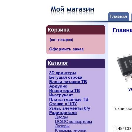
Главная
Корзина
Главн
Оформить заказ
Каталог
3D принтеры
Бегущая строка
Блоки питания ТВ
Ардуино
у
Инверторы ТВ
Инструнент
Платы главные ТВ
Станки с ЧПУ
Узлы, элементы б/у
Техничес
Радиодетали
Диоды
DC/DC конверторы
Лазеры
TL494CD
Клеммы, кнопки