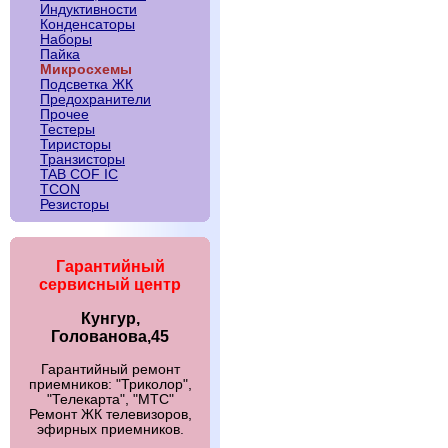
Индуктивности
Конденсаторы
Наборы
Пайка
Микросхемы
Подсветка ЖК
Предохранители
Прочее
Тестеры
Тиристоры
Транзисторы
TAB COF IC
TCON
Резисторы
Гарантийный
сервисный центр
Кунгур,
Голованова,45
Гарантийный ремонт
приемников: "Триколор",
"Телекарта", "МТС"
Ремонт ЖК телевизоров,
эфирных приемников.