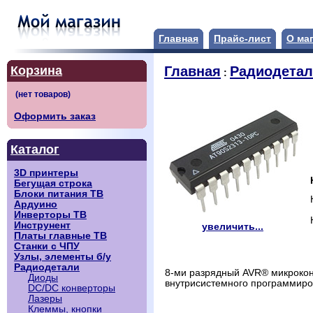
Главная
Прайс-лист
О ма
Корзина
Главная
Радиодета
:
Оформить заказ
Каталог
3D принтеры
Бегущая строка
Блоки питания ТВ
Ардуино
Инверторы ТВ
Инструнент
увеличить...
Платы главные ТВ
Станки с ЧПУ
Узлы, элементы б/у
Радиодетали
8-ми разрядный AVR® микрокон
Диоды
внутрисистемного программиро
DC/DC конверторы
Лазеры
Клеммы, кнопки