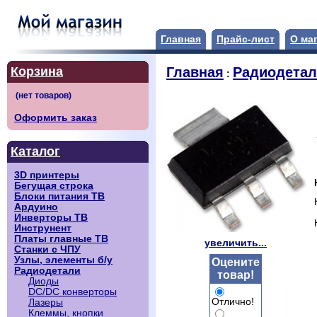
Главная
Прайс-лист
О ма
Корзина
Главная
Радиодета
:
Оформить заказ
Каталог
3D принтеры
Бегущая строка
Блоки питания ТВ
Ардуино
Инверторы ТВ
Инструнент
Платы главные ТВ
увеличить...
Станки с ЧПУ
Узлы, элементы б/у
Оцените
Радиодетали
товар!
Диоды
DC/DC конверторы
Отлично!
Лазеры
Клеммы, кнопки