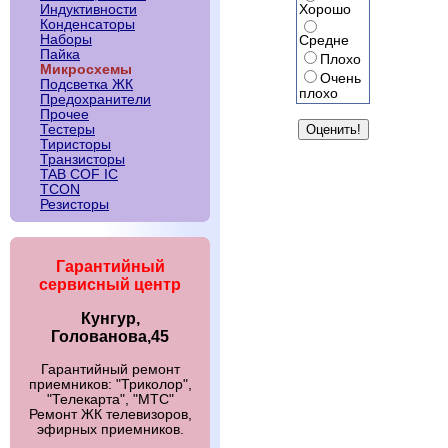
Хорошо
Индуктивности
Конденсаторы
Наборы
Средне
Пайка
Плохо
Микросхемы
Очень
Подсветка ЖК
плохо
Предохранители
Прочее
Тестеры
Тиристоры
Транзисторы
TAB COF IC
TCON
Резисторы
Гарантийный
сервисный центр
Кунгур,
Голованова,45
Гарантийный ремонт
приемников: "Триколор",
"Телекарта", "МТС"
Ремонт ЖК телевизоров,
эфирных приемников.