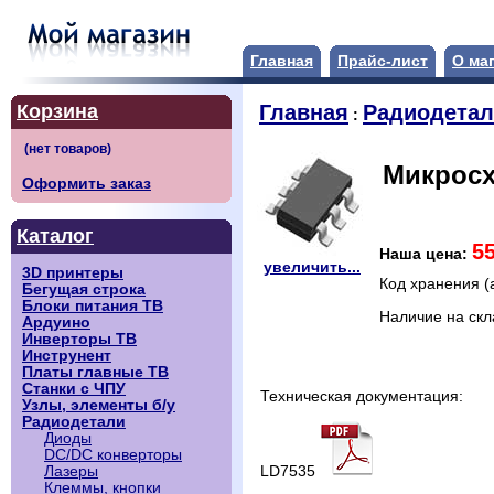
Главная
Прайс-лист
О ма
Корзина
Главная
Радиодета
:
Микросх
Оформить заказ
Каталог
5
Наша цена:
увеличить...
3D принтеры
Код хранения (
Бегущая строка
Блоки питания ТВ
Наличие на ск
Ардуино
Инверторы ТВ
Инструнент
Платы главные ТВ
Станки с ЧПУ
Техническая документация:
Узлы, элементы б/у
Радиодетали
Диоды
DC/DC конверторы
LD7535
Лазеры
Клеммы, кнопки