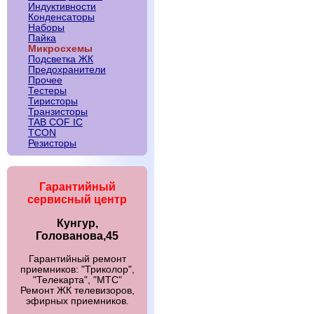
Индуктивности
Конденсаторы
Наборы
Пайка
Микросхемы
Подсветка ЖК
Предохранители
Прочее
Тестеры
Тиристоры
Транзисторы
TAB COF IC
TCON
Резисторы
Гарантийный
сервисный центр
Кунгур,
Голованова,45
Гарантийный ремонт
приемников: "Триколор",
"Телекарта", "МТС"
Ремонт ЖК телевизоров,
эфирных приемников.