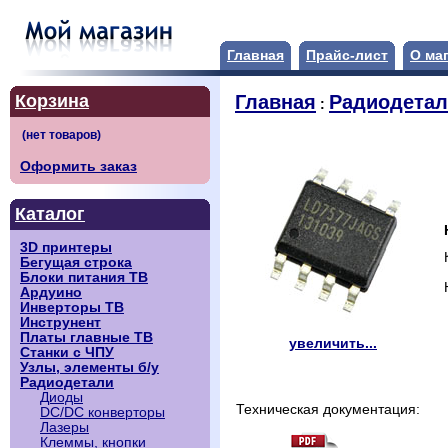
Главная
Прайс-лист
О ма
Корзина
Главная
Радиодета
:
Оформить заказ
Каталог
3D принтеры
Бегущая строка
Блоки питания ТВ
Ардуино
Инверторы ТВ
Инструнент
Платы главные ТВ
увеличить...
Станки с ЧПУ
Узлы, элементы б/у
Радиодетали
Диоды
Техническая документация:
DC/DC конверторы
Лазеры
Клеммы, кнопки