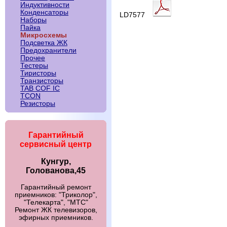
Индуктивности
Конденсаторы
LD7577
Наборы
Пайка
Микросхемы
Подсветка ЖК
Предохранители
Прочее
Тестеры
Тиристоры
Транзисторы
TAB COF IC
TCON
Резисторы
Гарантийный
сервисный центр
Кунгур,
Голованова,45
Гарантийный ремонт
приемников: "Триколор",
"Телекарта", "МТС"
Ремонт ЖК телевизоров,
эфирных приемников.