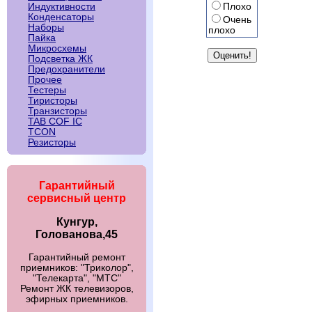
Плохо
Индуктивности
Конденсаторы
Очень
Наборы
плохо
Пайка
Микросхемы
Подсветка ЖК
Предохранители
Прочее
Тестеры
Тиристоры
Транзисторы
TAB COF IC
TCON
Резисторы
Гарантийный
сервисный центр
Кунгур,
Голованова,45
Гарантийный ремонт
приемников: "Триколор",
"Телекарта", "МТС"
Ремонт ЖК телевизоров,
эфирных приемников.