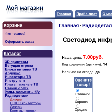
Главная
Прайс-лист
О ма
Корзина
Главная
Радиодета
:
Светодиод инф
Оформить заказ
Каталог
7.00руб.
Наша цена:
3D принтеры
Код хранения (артикул):
Y4
Бегущая строка
Блоки питания ТВ
Наличие на складе:
да
Ардуино
Инверторы ТВ
Оцените
Инструнент
товар!
Платы главные ТВ
Станки с ЧПУ
Узлы, элементы б/у
Отлично!
Радиодетали
Диоды
Хорошо
DC/DC конверторы
Лазеры
Средне
Клеммы, кнопки