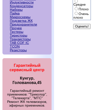
Индуктивности
Средне
Конденсаторы
Плохо
Наборы
Пайка
Очень
Микросхемы
плохо
Подсветка ЖК
Предохранители
Прочее
Тестеры
Тиристоры
Транзисторы
TAB COF IC
TCON
Резисторы
Гарантийный
сервисный центр
Кунгур,
Голованова,45
Гарантийный ремонт
приемников: "Триколор",
"Телекарта", "МТС"
Ремонт ЖК телевизоров,
эфирных приемников.