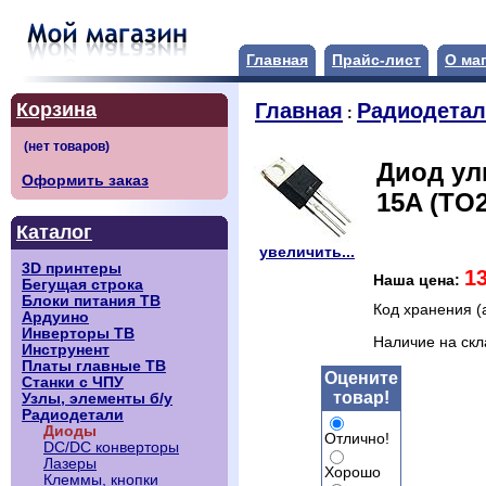
Главная
Прайс-лист
О ма
Корзина
Главная
Радиодета
:
Диод ул
Оформить заказ
15A (TO2
Каталог
увеличить...
3D принтеры
1
Наша цена:
Бегущая строка
Блоки питания ТВ
Код хранения (
Ардуино
Инверторы ТВ
Наличие на ск
Инструнент
Платы главные ТВ
Оцените
Станки с ЧПУ
товар!
Узлы, элементы б/у
Радиодетали
Диоды
Отлично!
DC/DC конверторы
Лазеры
Хорошо
Клеммы, кнопки