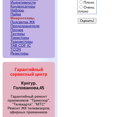
Плохо
Индуктивности
Конденсаторы
Очень
Наборы
плохо
Пайка
Микросхемы
Подсветка ЖК
Предохранители
Прочее
Тестеры
Тиристоры
Транзисторы
TAB COF IC
TCON
Резисторы
Гарантийный
сервисный центр
Кунгур,
Голованова,45
Гарантийный ремонт
приемников: "Триколор",
"Телекарта", "МТС"
Ремонт ЖК телевизоров,
эфирных приемников.