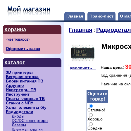
Главная
Прайс-лист
О ма
Корзина
Главная
Радиодета
:
Микросх
Оформить заказ
Каталог
3
Наша цена:
увеличить...
3D принтеры
Код хранения (
Бегущая строка
Блоки питания ТВ
Наличие на ск
Ардуино
Инверторы ТВ
Оцените
Инструнент
товар!
Платы главные ТВ
Станки с ЧПУ
Узлы, элементы б/у
Отлично!
Радиодетали
Диоды
Хорошо
DC/DC конверторы
Лазеры
Средне
Клеммы, кнопки