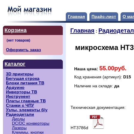
Главная
Прайс-лист
О ма
Корзина
Главная
Радиодета
:
микросхема HT37
Оформить заказ
Каталог
55.00руб.
Наша цена:
3D принтеры
Код хранения (артикул):
D15
Бегущая строка
Блоки питания ТВ
Наличие на складе:
да
Ардуино
Инверторы ТВ
Инструнент
Платы главные ТВ
Станки с ЧПУ
Техническая документация:
Узлы, элементы б/у
Радиодетали
Диоды
DC/DC конверторы
HT3786d
Лазеры
Клеммы, кнопки