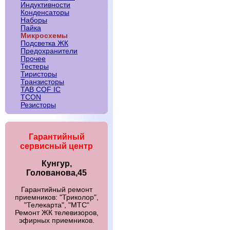
Индуктивности
Конденсаторы
Наборы
Пайка
Микросхемы
Подсветка ЖК
Предохранители
Прочее
Тестеры
Тиристоры
Транзисторы
TAB COF IC
TCON
Резисторы
Гарантийный
сервисный центр
Кунгур,
Голованова,45
Гарантийный ремонт
приемников: "Триколор",
"Телекарта", "МТС"
Ремонт ЖК телевизоров,
эфирных приемников.