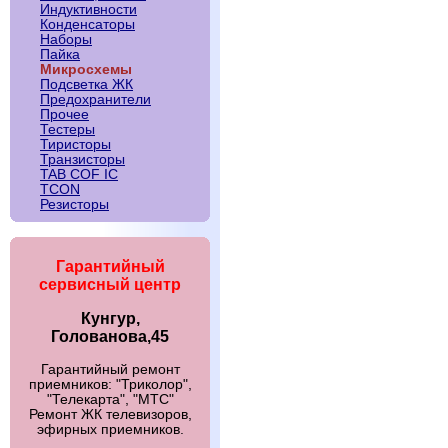
Индуктивности
Конденсаторы
Наборы
Пайка
Микросхемы
Подсветка ЖК
Предохранители
Прочее
Тестеры
Тиристоры
Транзисторы
TAB COF IC
TCON
Резисторы
Гарантийный
сервисный центр
Кунгур,
Голованова,45
Гарантийный ремонт
приемников: "Триколор",
"Телекарта", "МТС"
Ремонт ЖК телевизоров,
эфирных приемников.