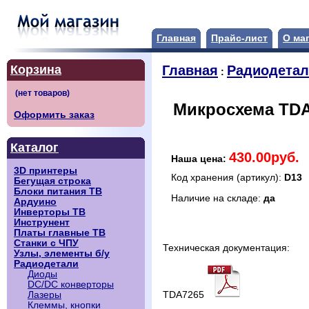
Главная
Прайс-лист
О ма
Корзина
Главная
Радиодета
:
Микросхема TDA7
Оформить заказ
Каталог
430.00руб.
Наша цена:
3D принтеры
Код хранения (артикул):
D13
Бегущая строка
Блоки питания ТВ
Наличие на складе:
да
Ардуино
Инверторы ТВ
Инструнент
Платы главные ТВ
Станки с ЧПУ
Техническая документация:
Узлы, элементы б/у
Радиодетали
Диоды
DC/DC конверторы
TDA7265
Лазеры
Клеммы, кнопки