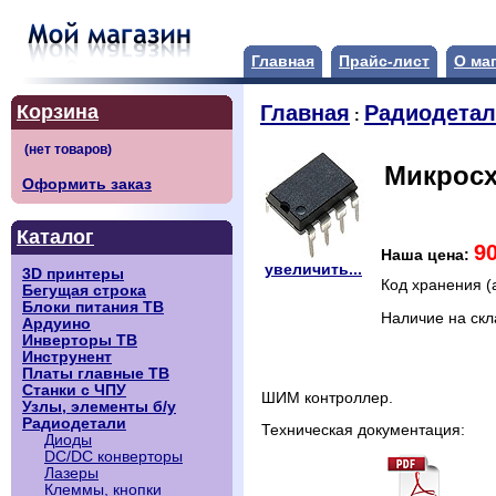
Главная
Прайс-лист
О ма
Корзина
Главная
Радиодета
:
Микросх
Оформить заказ
Каталог
9
Наша цена:
увеличить...
3D принтеры
Код хранения (
Бегущая строка
Блоки питания ТВ
Наличие на ск
Ардуино
Инверторы ТВ
Инструнент
Платы главные ТВ
Станки с ЧПУ
ШИМ контроллер.
Узлы, элементы б/у
Радиодетали
Техническая документация:
Диоды
DC/DC конверторы
Лазеры
Клеммы, кнопки