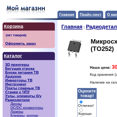
Главная
Прайс-лист
О ма
Корзина
Главная
Радиодета
:
Микросх
Оформить заказ
(TO252)
Каталог
3D принтеры
3
Наша цена:
Бегущая строка
Блоки питания ТВ
Код хранения (
Ардуино
Инверторы ТВ
Наличие на ск
Инструнент
Платы главные ТВ
Оцените
Станки с ЧПУ
товар!
Узлы, элементы б/у
Радиодетали
Диоды
Отлично!
DC/DC конверторы
Лазеры
Хорошо
Клеммы, кнопки