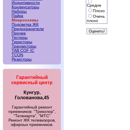
Индуктивности
Средне
Конденсаторы
Плохо
Наборы
Пайка
Очень
Микросхемы
плохо
Подсветка ЖК
Предохранители
Прочее
Тестеры
Тиристоры
Транзисторы
TAB COF IC
TCON
Резисторы
Гарантийный
сервисный центр
Кунгур,
Голованова,45
Гарантийный ремонт
приемников: "Триколор",
"Телекарта", "МТС"
Ремонт ЖК телевизоров,
эфирных приемников.