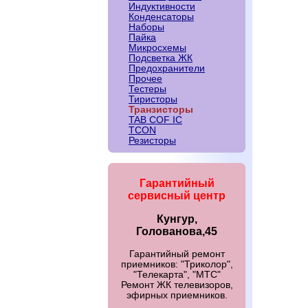
Индуктивности
Конденсаторы
Наборы
Пайка
Микросхемы
Подсветка ЖК
Предохранители
Прочее
Тестеры
Тиристоры
Транзисторы
TAB COF IC
TCON
Резисторы
Гарантийный
сервисный центр
Кунгур,
Голованова,45
Гарантийный ремонт
приемников: "Триколор",
"Телекарта", "МТС"
Ремонт ЖК телевизоров,
эфирных приемников.