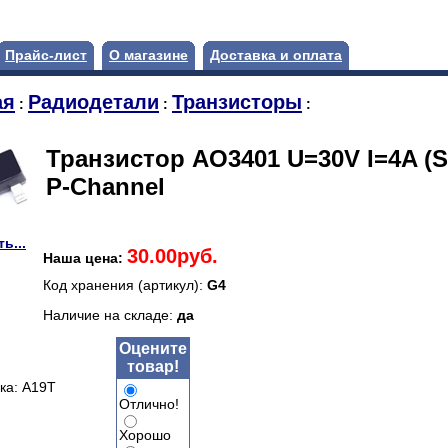
Прайс-лист
О магазине
Доставка и оплата
ая
Радиодетали
Транзисторы
:
:
:
Транзистор AO3401 U=30V I=4A (S
P-Channel
ь...
30.00руб.
Наша цена:
Код хранения (артикул):
G4
Наличие на складе:
да
Оцените
товар!
ка: A19T
Отлично!
Хорошо