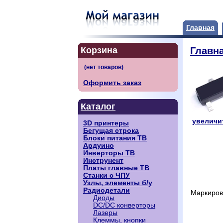
Главная
Корзина
Главн
Оформить заказ
Каталог
увеличит
3D принтеры
Бегущая строка
Блоки питания ТВ
Ардуино
Инверторы ТВ
Инструнент
Платы главные ТВ
Станки с ЧПУ
Узлы, элементы б/у
Радиодетали
Маркиров
Диоды
DC/DC конверторы
Лазеры
Клеммы, кнопки