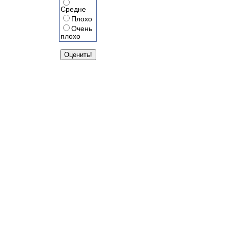
Средне
Плохо
Очень
плохо