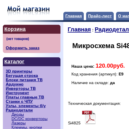
Главная
Прайс-лист
О ма
Корзина
Главная
Радиодета
:
Микросхема Si48
Оформить заказ
Каталог
120.00руб.
Наша цена:
3D принтеры
Код хранения (артикул):
E9
Бегущая строка
Блоки питания ТВ
Наличие на складе:
да
Ардуино
Инверторы ТВ
Инструнент
Платы главные ТВ
Станки с ЧПУ
Техническая документация:
Узлы, элементы б/у
Радиодетали
Диоды
DC/DC конверторы
Si4825
Лазеры
Клеммы, кнопки