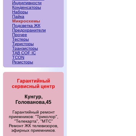
Индуктивности
Конденсаторы
Наборы
Пайка
Микросхемы
Подсветка ЖК
Предохранители
Прочее
Тестеры
Тиристоры
Транзисторы
TAB COF IC
TCON
Резисторы
Гарантийный
сервисный центр
Кунгур,
Голованова,45
Гарантийный ремонт
приемников: "Триколор",
"Телекарта", "МТС"
Ремонт ЖК телевизоров,
эфирных приемников.