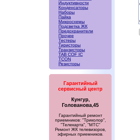
Индуктивности
Конденсаторы
Наборы
Пайка
Микросхемы
Подсветка ЖК
Предохранители
Прочее
Тестеры
Тиристоры
Транзисторы
TAB COF IC
TCON
Резисторы
Гарантийный
сервисный центр
Кунгур,
Голованова,45
Гарантийный ремонт
приемников: "Триколор",
"Телекарта", "МТС"
Ремонт ЖК телевизоров,
эфирных приемников.