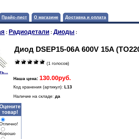
Прайс-лист
О магазине
Доставка и оплата
ая
Радиодетали
Диоды
:
:
:
Диод DSEP15-06A 600V 15A (TO220
(1 голосов)
ь...
130.00руб.
Наша цена:
Код хранения (артикул):
L13
Наличие на складе:
да
Оцените
товар!
Отлично!
Хорошо