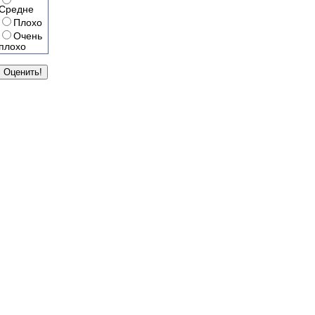
Средне
Плохо
Очень
плохо