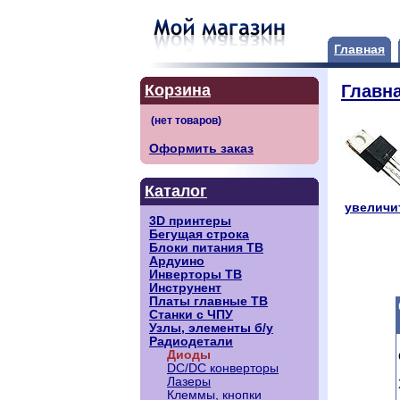
Главная
Корзина
Главн
Оформить заказ
Каталог
увеличит
3D принтеры
Бегущая строка
Блоки питания ТВ
Ардуино
Инверторы ТВ
Инструнент
Платы главные ТВ
Станки с ЧПУ
Узлы, элементы б/у
Радиодетали
Диоды
DC/DC конверторы
Лазеры
Клеммы, кнопки