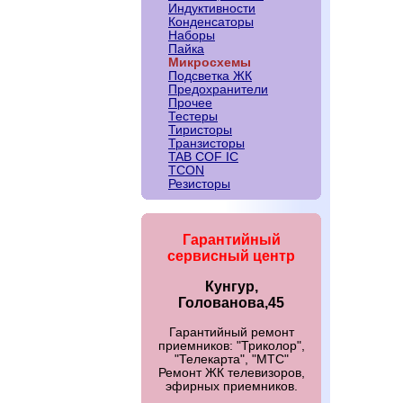
Индуктивности
Конденсаторы
Наборы
Пайка
Микросхемы
Подсветка ЖК
Предохранители
Прочее
Тестеры
Тиристоры
Транзисторы
TAB COF IC
TCON
Резисторы
Гарантийный
сервисный центр
Кунгур,
Голованова,45
Гарантийный ремонт
приемников: "Триколор",
"Телекарта", "МТС"
Ремонт ЖК телевизоров,
эфирных приемников.