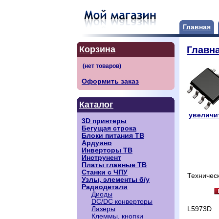
Главная
Корзина
Главн
Оформить заказ
Каталог
увеличит
3D принтеры
Бегущая строка
Блоки питания ТВ
Ардуино
Инверторы ТВ
Инструнент
Платы главные ТВ
Станки с ЧПУ
Техничес
Узлы, элементы б/у
Радиодетали
Диоды
DC/DC конверторы
L5973D
Лазеры
Клеммы, кнопки