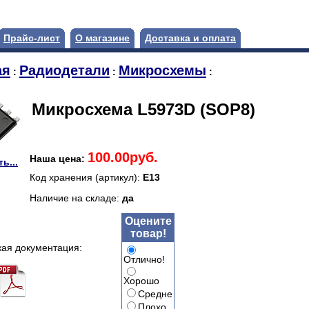
Прайс-лист
О магазине
Доставка и оплата
ая
Радиодетали
Микросхемы
:
:
:
Микросхема L5973D (SOP8)
100.00руб.
Наша цена:
ь...
Код хранения (артикул):
E13
Наличие на складе:
да
Оцените
товар!
кая документация:
Отлично!
Хорошо
Средне
Плохо