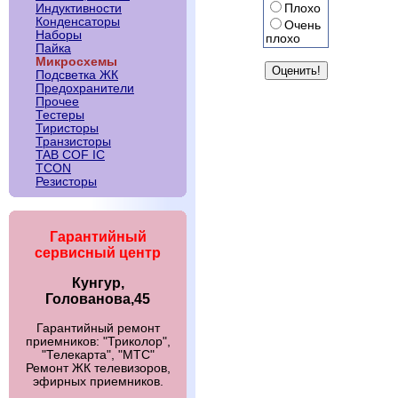
Плохо
Индуктивности
Конденсаторы
Очень
Наборы
плохо
Пайка
Микросхемы
Подсветка ЖК
Предохранители
Прочее
Тестеры
Тиристоры
Транзисторы
TAB COF IC
TCON
Резисторы
Гарантийный
сервисный центр
Кунгур,
Голованова,45
Гарантийный ремонт
приемников: "Триколор",
"Телекарта", "МТС"
Ремонт ЖК телевизоров,
эфирных приемников.