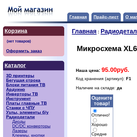
Главная
Прайс-лист
О ма
Корзина
Главная
Радиодета
:
Микросхема XL6
Оформить заказ
Каталог
95.00руб.
Наша цена:
3D принтеры
Код хранения (артикул):
F1
Бегущая строка
Блоки питания ТВ
Наличие на складе:
да
Ардуино
Инверторы ТВ
Оцените
Инструнент
товар!
Платы главные ТВ
Станки с ЧПУ
Узлы, элементы б/у
Отлично!
Радиодетали
Диоды
Хорошо
DC/DC конверторы
Лазеры
Средне
Клеммы, кнопки