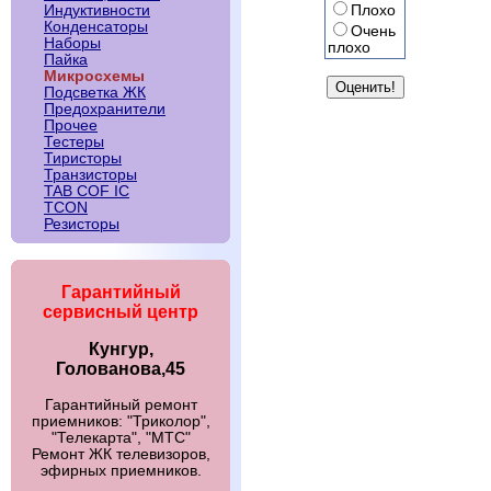
Плохо
Индуктивности
Конденсаторы
Очень
Наборы
плохо
Пайка
Микросхемы
Подсветка ЖК
Предохранители
Прочее
Тестеры
Тиристоры
Транзисторы
TAB COF IC
TCON
Резисторы
Гарантийный
сервисный центр
Кунгур,
Голованова,45
Гарантийный ремонт
приемников: "Триколор",
"Телекарта", "МТС"
Ремонт ЖК телевизоров,
эфирных приемников.