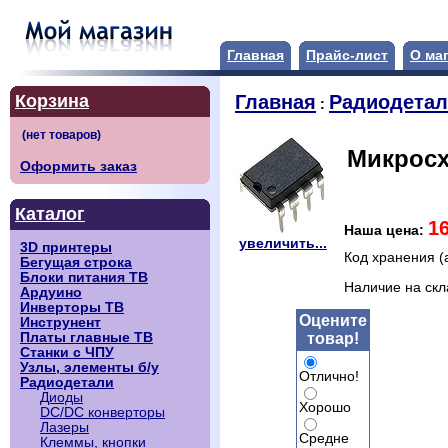
Главная
Прайс-лист
О ма
Корзина
Главная
Радиодета
:
Микросх
Оформить заказ
Каталог
1
Наша цена:
увеличить...
3D принтеры
Код хранения (
Бегущая строка
Блоки питания ТВ
Наличие на ск
Ардуино
Инверторы ТВ
Оцените
Инструнент
товар!
Платы главные ТВ
Станки с ЧПУ
Узлы, элементы б/у
Отлично!
Радиодетали
Диоды
Хорошо
DC/DC конверторы
Лазеры
Средне
Клеммы, кнопки