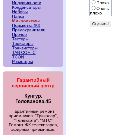
Плохо
Индуктивности
Конденсаторы
Очень
Наборы
плохо
Пайка
Микросхемы
Подсветка ЖК
Предохранители
Прочее
Тестеры
Тиристоры
Транзисторы
TAB COF IC
TCON
Резисторы
Гарантийный
сервисный центр
Кунгур,
Голованова,45
Гарантийный ремонт
приемников: "Триколор",
"Телекарта", "МТС"
Ремонт ЖК телевизоров,
эфирных приемников.