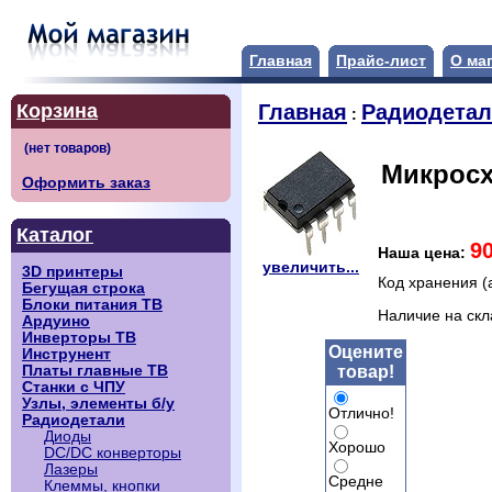
Главная
Прайс-лист
О ма
Корзина
Главная
Радиодета
:
Микросх
Оформить заказ
Каталог
9
Наша цена:
увеличить...
3D принтеры
Код хранения (
Бегущая строка
Блоки питания ТВ
Наличие на ск
Ардуино
Инверторы ТВ
Оцените
Инструнент
товар!
Платы главные ТВ
Станки с ЧПУ
Узлы, элементы б/у
Отлично!
Радиодетали
Диоды
Хорошо
DC/DC конверторы
Лазеры
Средне
Клеммы, кнопки